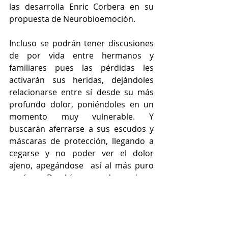
las desarrolla Enric Corbera en su 
propuesta de Neurobioemoción.
Incluso se podrán tener discusiones 
de por vida entre hermanos y 
familiares pues las pérdidas les 
activarán sus heridas, dejándoles 
relacionarse entre sí desde su más 
profundo dolor, poniéndoles en un 
momento muy vulnerable. Y 
buscarán aferrarse a sus escudos y 
máscaras de protección, llegando a 
cegarse y no poder ver el dolor 
ajeno, apegándose  así al más puro 
egoísmo. De ahí que puede surgir un 
gran pleito por una simple prenda 
que pertenecía al difunto, pero ahora 
se convierte en un símbolo de amor 
del hijo abandonado o la hija 