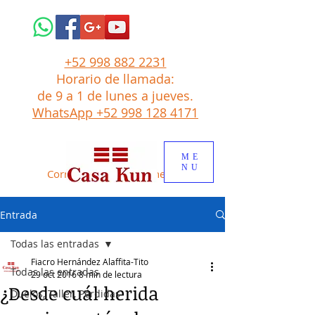
+52 998 882 2231
Horario de llamada:
de 9 a 1
de lunes a jueves.
WhatsApp +52 998 128 4171
ME
NU
Correo: tito
@
casakun.net
Entrada
Todas las entradas
Fiacro Hernández Alaffita-Tito
Todas las entradas
29 oct 2016
8 min de lectura
¿Desde cuál herida
Duelos, Taller, Pérdidas