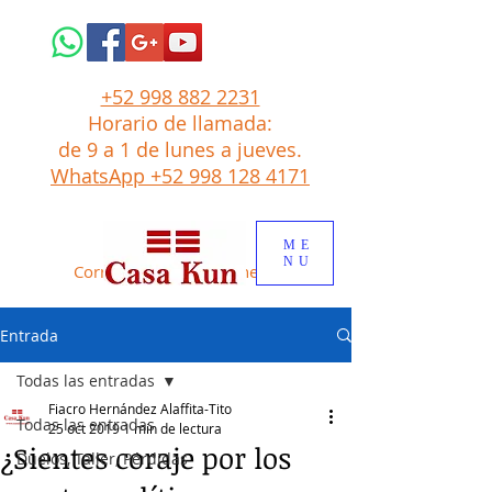
+52 998 882 2231
Horario de llamada:
de 9 a 1
de lunes a jueves.
WhatsApp +52 998 128 4171
ME
NU
Correo: tito
@
casakun.net
Entrada
Todas las entradas
Fiacro Hernández Alaffita-Tito
Todas las entradas
25 oct 2019
1 min de lectura
¿Sientes coraje por los
Duelos, Taller, Pérdidas