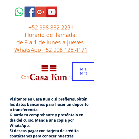
+52 998 882 2231
Horario de llamada:
de 9 a 1
de lunes a jueves.
WhatsApp +52 998 128 4171
ME
NU
Correo: tito
@
casakun.net
Visitanos en Casa Kun o si prefieres, obtén
los datos bancarios para hacer un deposito
o transferencia.
Guarda tu comprobante y preséntalo en
día del curso. Manda una copia por
WhatsApp.
Si deseas pagar con tarjeta de crédito
contáctanos para conocer nuestras