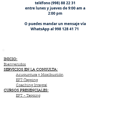
teléfono
(998) 88 22 31
entre lunes y jueves de 9:00 am a
2:00 pm
O puedes mandar un mensaje vía
WhatsApp al
998 128 41 71
INICIO:
Bienvenidos
SERVICIOS EN LA CONSULTA:
Acupuntura y Moxibustión
EFT-Tapping
Coaching Integral
CURSOS PRESENCIALES:
EFT - Tapping
Elaboración de Duelos
Introducción Medina Tradicional China
Orientación Vocacional
CURSOS ONLINE:
Tao de la Vista
Psicología Práctica (Coaching Integral)
Los Puntos de Acupuntura y EFT