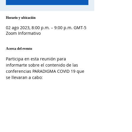
Horario y ubicación
02 ago 2023, 8:00 p.m. – 9:00 p.m. GMT-5
Zoom Informativo
Acerca del evento
Participa en esta reunión para 
informarte sobre el contenido de las 
conferencias PARADIGMA COVID 19 que 
se llevaran a cabo:
1) la primera conferencia el 19 de 
agosto, en línea y; 
2) en septiembre, conferencia 
presencial, sin fecha aún determinada.
Excelente opción en caso de que aún 
tengas alguna pequeña duda al respecto.
Compartir este evento